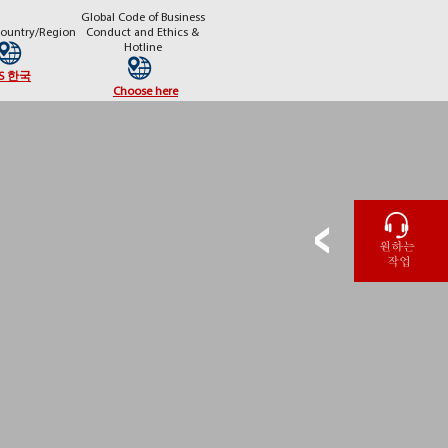
Global Code of Business
Country/Region
Conduct and Ethics &
Hotline