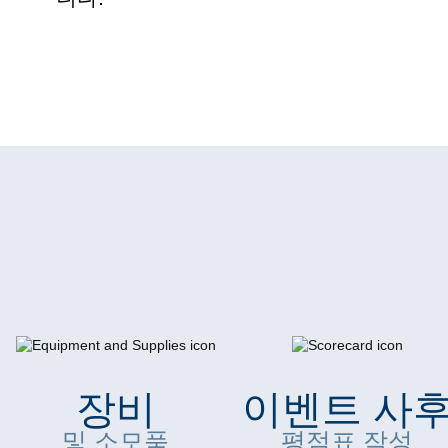
장비
이벤트 사
및 소모품
평점표 작성