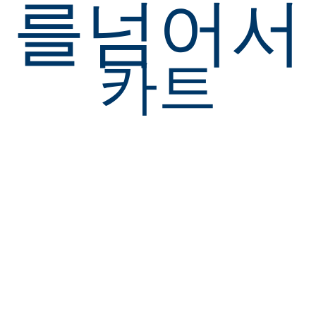
를넘어서
카트